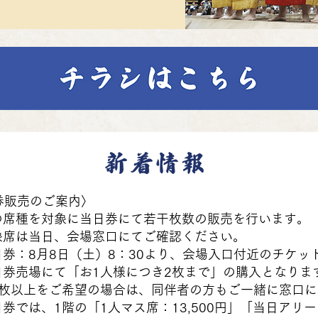
券販売のご案内〉
日券にて若干枚数の販売を行います。
場窓口にてご確認ください。
）8：30より、会場入口付近のチケット売
1人様につき2枚まで」の購入となりま
場合は、同伴者の方もご一緒に窓口にお並
マス席：13,500円」「当日アリーナイス席