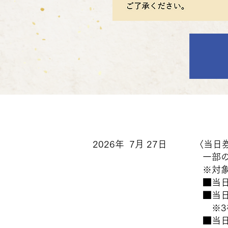
​2026年 7月 27日 〈
当日
一部の席種を対象に当
※対象席は当日、会
■当日券：8月8日（土
■当日券売場にて「お
※3枚以上をご希望の
■当日券では、1階の「1人