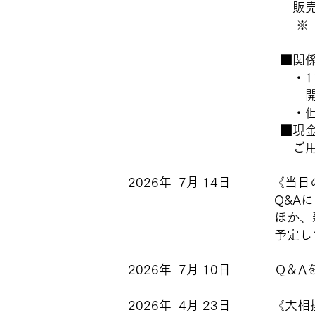
販売いたし
※「1人マス席」は、
同伴者の方と並び
■関係者席の開放
・11時より会場の当
開放して販売する
・但し、当日券として
■現金のほか、クレジ
ご用意できる枚数に限
​2026年 7月 14日
《当日
Q&Aにも記載がござい
ほか、新庄駅東口の駐車
予定しております
​2026年 7月 10日 Q＆
​2026年 4月 23日 《