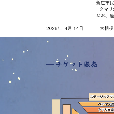
新庄市民限定先行販売に
「タマリSS席」「タマリ
なお、座席券が無くな
​2026年 4月 14日 大