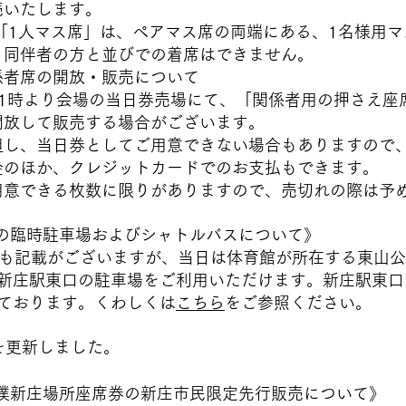
ます。
ペアマス席の両端にある、1名様用マス
での着席はできません。
・販売について
日券売場にて、「関係者用の押さえ座席」
場合がございます。
ご用意できない場合もありますので、予め
ットカードでのお支払もできます。
りがありますので、売切れの際は予めご
の臨時駐車場およびシャトルバスについて》
ますが、当日は体育館が所在する東山公園内
場をご利用いただけます。新庄駅東口から
。くわしくは
こちら
をご参照ください。
Aを更新しました。
大相撲新庄場所座席券の新庄市民限定先行販売について》